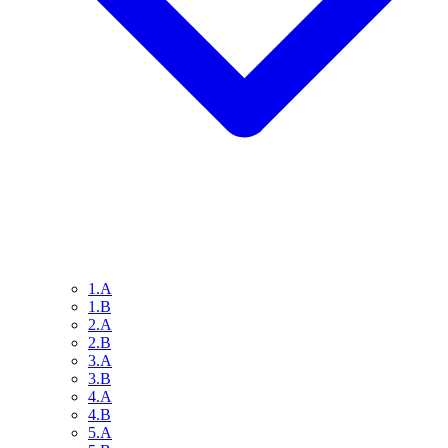
1.A
1.B
2.A
2.B
3.A
3.B
4.A
4.B
5.A