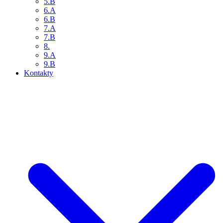
5.B
6.A
6.B
7.A
7.B
8.
9.A
9.B
Kontakty