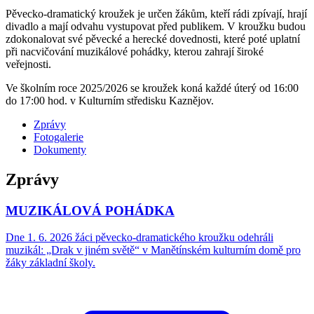
Pěvecko-dramatický kroužek je určen žákům, kteří rádi zpívají, hrají
divadlo a mají odvahu vystupovat před publikem. V kroužku budou
zdokonalovat své pěvecké a herecké dovednosti, které poté uplatní
při nacvičování muzikálové pohádky, kterou zahrají široké
veřejnosti.
Ve školním roce 2025/2026 se kroužek koná každé úterý od 16:00
do 17:00 hod. v Kulturním středisku Kaznějov.
Zprávy
Fotogalerie
Dokumenty
Zprávy
MUZIKÁLOVÁ POHÁDKA
Dne 1. 6. 2026 žáci pěvecko-dramatického kroužku odehráli
muzikál: „Drak v jiném světě“ v Manětínském kulturním domě pro
žáky základní školy.