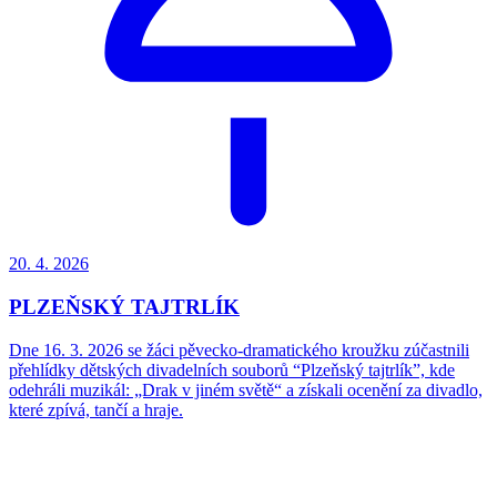
20. 4.
2026
PLZEŇSKÝ TAJTRLÍK
Dne 16. 3. 2026 se žáci pěvecko-dramatického kroužku zúčastnili
přehlídky dětských divadelních souborů “Plzeňský tajtrlík”, kde
odehráli muzikál: „Drak v jiném světě“ a získali ocenění za divadlo,
které zpívá, tančí a hraje.