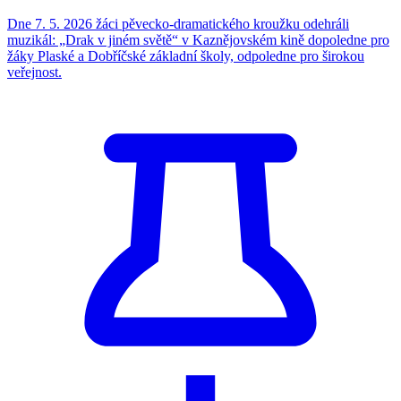
Dne 7. 5. 2026 žáci pěvecko-dramatického kroužku odehráli
muzikál: „Drak v jiném světě“ v Kaznějovském kině dopoledne pro
žáky Plaské a Dobříčské základní školy, odpoledne pro širokou
veřejnost.