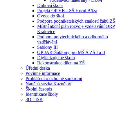
Vzdělávací materiály - DUM
Duhová škola
Projekt OP VK - SŠ Horní Bříza
Ovoce do škol
Podpora podnikatelských znalostí žáků ZŠ
Místní akční plán rozvoje vzdělávání ORP
Kralovice
Podpora polytechnického a odborného
vzdělávání
Šablony III
OP JAK-Šablony pro MŠ A ZŠ I a II
Digitalizujeme školu
Rekonstrukce dílen na ZŠ
Úřední deska
Povinné informace
Prohlášení o ochraně soukromí
Naučná stezka Kaznějov
Školní časopis
Identifikace školy
3D TISK