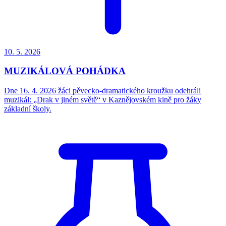
10. 5.
2026
MUZIKÁLOVÁ POHÁDKA
Dne 16. 4. 2026 žáci pěvecko-dramatického kroužku odehráli
muzikál: „Drak v jiném světě“ v Kaznějovském kině pro žáky
základní školy.