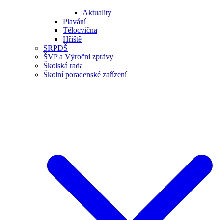
Aktuality
Plavání
Tělocvična
Hřiště
SRPDŠ
ŠVP a Výroční zprávy
Školská rada
Školní poradenské zařízení