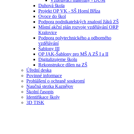
Vzdělávací materiály - DUM
Duhová škola
Projekt OP VK - SŠ Horní Bříza
Ovoce do škol
Podpora podnikatelských znalostí žáků ZŠ
Místní akční plán rozvoje vzdělávání ORP
Kralovice
Podpora polytechnického a odborného
vzdělávání
Šablony III
OP JAK-Šablony pro MŠ A ZŠ I a II
Digitalizujeme školu
Rekonstrukce dílen na ZŠ
Úřední deska
Povinné informace
Prohlášení o ochraně soukromí
Naučná stezka Kaznějov
Školní časopis
Identifikace školy
3D TISK