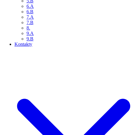
5.B
6.A
6.B
7.A
7.B
8.
9.A
9.B
Kontakty