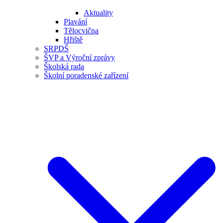
Aktuality
Plavání
Tělocvična
Hřiště
SRPDŠ
ŠVP a Výroční zprávy
Školská rada
Školní poradenské zařízení