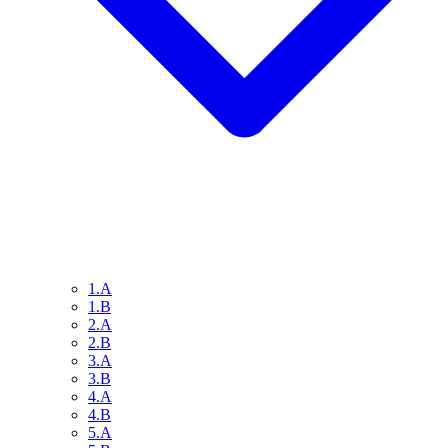
1.A
1.B
2.A
2.B
3.A
3.B
4.A
4.B
5.A