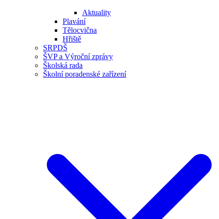
Aktuality
Plavání
Tělocvična
Hřiště
SRPDŠ
ŠVP a Výroční zprávy
Školská rada
Školní poradenské zařízení