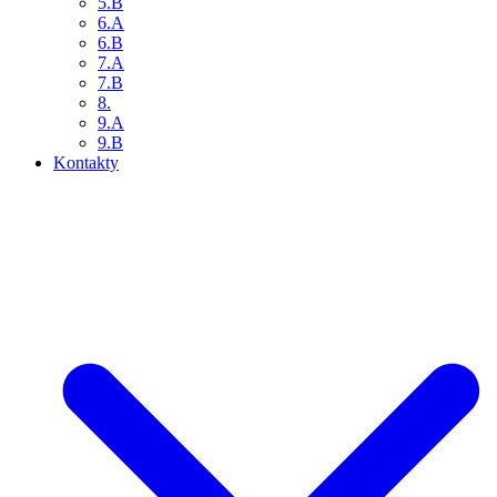
5.B
6.A
6.B
7.A
7.B
8.
9.A
9.B
Kontakty