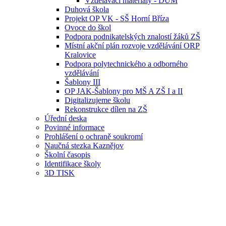
Vzdělávací materiály - DUM
Duhová škola
Projekt OP VK - SŠ Horní Bříza
Ovoce do škol
Podpora podnikatelských znalostí žáků ZŠ
Místní akční plán rozvoje vzdělávání ORP
Kralovice
Podpora polytechnického a odborného
vzdělávání
Šablony III
OP JAK-Šablony pro MŠ A ZŠ I a II
Digitalizujeme školu
Rekonstrukce dílen na ZŠ
Úřední deska
Povinné informace
Prohlášení o ochraně soukromí
Naučná stezka Kaznějov
Školní časopis
Identifikace školy
3D TISK