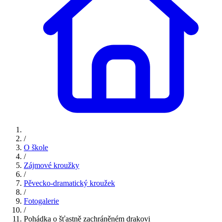
/
O škole
/
Zájmové kroužky
/
Pěvecko-dramatický kroužek
/
Fotogalerie
/
Pohádka o šťastně zachráněném drakovi