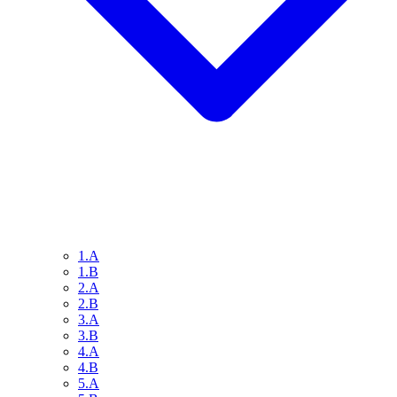
1.A
1.B
2.A
2.B
3.A
3.B
4.A
4.B
5.A