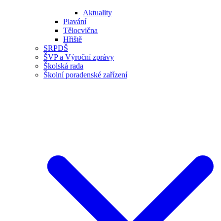
Aktuality
Plavání
Tělocvična
Hřiště
SRPDŠ
ŠVP a Výroční zprávy
Školská rada
Školní poradenské zařízení