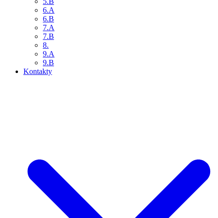
5.B
6.A
6.B
7.A
7.B
8.
9.A
9.B
Kontakty