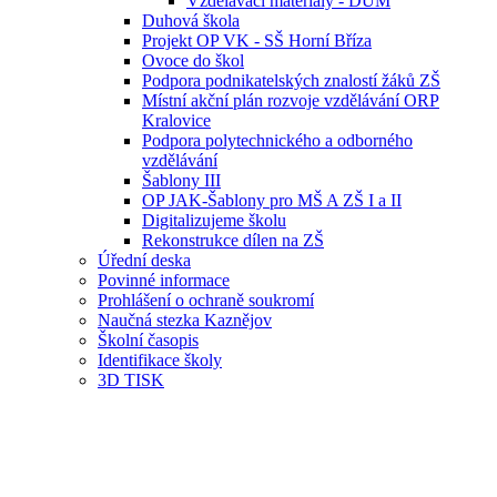
Vzdělávací materiály - DUM
Duhová škola
Projekt OP VK - SŠ Horní Bříza
Ovoce do škol
Podpora podnikatelských znalostí žáků ZŠ
Místní akční plán rozvoje vzdělávání ORP
Kralovice
Podpora polytechnického a odborného
vzdělávání
Šablony III
OP JAK-Šablony pro MŠ A ZŠ I a II
Digitalizujeme školu
Rekonstrukce dílen na ZŠ
Úřední deska
Povinné informace
Prohlášení o ochraně soukromí
Naučná stezka Kaznějov
Školní časopis
Identifikace školy
3D TISK