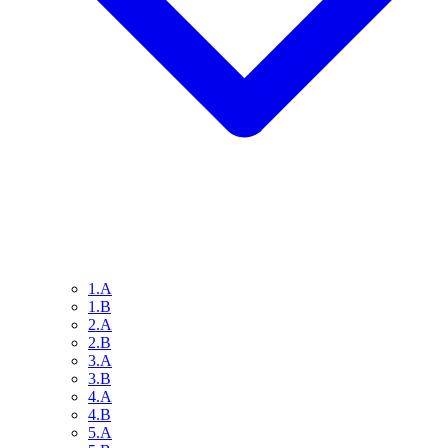
1.A
1.B
2.A
2.B
3.A
3.B
4.A
4.B
5.A