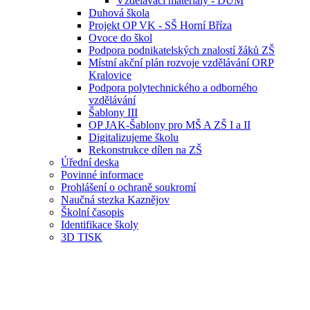
Vzdělávací materiály - DUM
Duhová škola
Projekt OP VK - SŠ Horní Bříza
Ovoce do škol
Podpora podnikatelských znalostí žáků ZŠ
Místní akční plán rozvoje vzdělávání ORP
Kralovice
Podpora polytechnického a odborného
vzdělávání
Šablony III
OP JAK-Šablony pro MŠ A ZŠ I a II
Digitalizujeme školu
Rekonstrukce dílen na ZŠ
Úřední deska
Povinné informace
Prohlášení o ochraně soukromí
Naučná stezka Kaznějov
Školní časopis
Identifikace školy
3D TISK