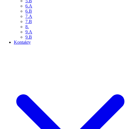
5.B
6.A
6.B
7.A
7.B
8.
9.A
9.B
Kontakty