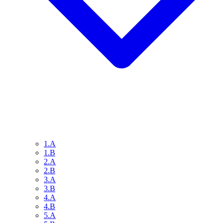
1.A
1.B
2.A
2.B
3.A
3.B
4.A
4.B
5.A