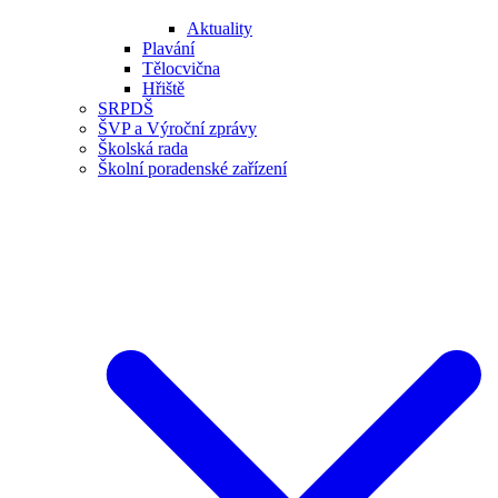
Aktuality
Plavání
Tělocvična
Hřiště
SRPDŠ
ŠVP a Výroční zprávy
Školská rada
Školní poradenské zařízení