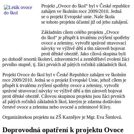
Projekt „Ovoce do škol“ byl v České republice
zahájen ve školním roce 2009/2010. Jedná
se o projekt Evropské unie. Naše škola
se tohoto projektu účastní již od jeho zahájení.
Základním cílem celého projektu „Ovoce
do škol“ je přispět k trvalému zvýšení spotřeby
ovoce a zeleniny, vytvořit správné stravovací
návyky ve výživě dětí a tím zároveň bojovat
proti dětské obezitě. Jako cílová skupina byli
po dohodě resortů školství, zdravotnictví a zemědělství zvoleni žáci
prvního stupně, tj. žáci prvních až pátých ročníků základních škol.
Projekt Ovoce do škol byl v České Republice zahájen ve školním
roce 2009/2010. Jedná se o projekt Evropské Unie, jehož cílem je
přispět k trvalému zvýšení spotřeby ovoce a zeleniny, vytvořit
správné stravovací návyky ve výživě dětí a tím zároveň bojovat
proti dětské obezitě. Cílovou skupinou projektu jsou žáci prvních
až pátých ročníků základních škol, kterým je zdarma dodáváno
čerstvé ovoce a zelenina nebo ovocné a zeleninové šťávy.
Organizátorkou projektu na ZŠ Kaznějov je Mgr. Eva Šimlová.
Doprovodná opatření k projektu Ovoce