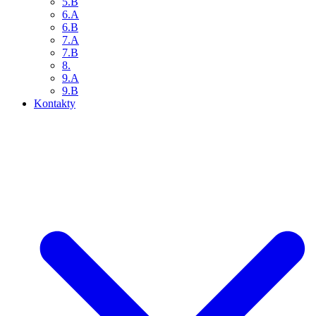
5.B
6.A
6.B
7.A
7.B
8.
9.A
9.B
Kontakty