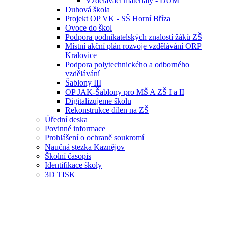
Vzdělávací materiály - DUM
Duhová škola
Projekt OP VK - SŠ Horní Bříza
Ovoce do škol
Podpora podnikatelských znalostí žáků ZŠ
Místní akční plán rozvoje vzdělávání ORP
Kralovice
Podpora polytechnického a odborného
vzdělávání
Šablony III
OP JAK-Šablony pro MŠ A ZŠ I a II
Digitalizujeme školu
Rekonstrukce dílen na ZŠ
Úřední deska
Povinné informace
Prohlášení o ochraně soukromí
Naučná stezka Kaznějov
Školní časopis
Identifikace školy
3D TISK