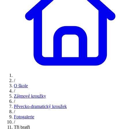
/
O škole
/
Zájmové kroužky
/
Pěvecko-dramatický kroužek
/
Fotogalerie
/
Tři bratři