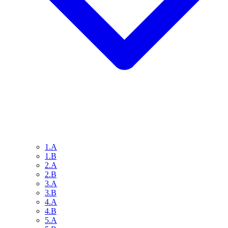
1.A
1.B
2.A
2.B
3.A
3.B
4.A
4.B
5.A