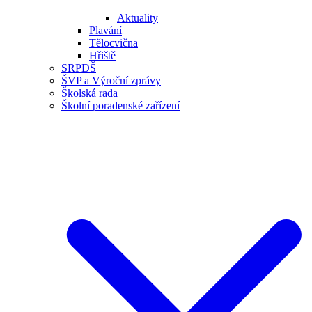
Aktuality
Plavání
Tělocvična
Hřiště
SRPDŠ
ŠVP a Výroční zprávy
Školská rada
Školní poradenské zařízení