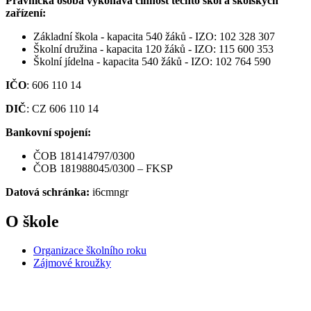
Právnická osoba vykonává činnost těchto škol a školských
zařízení:
Základní škola - kapacita 540 žáků - IZO: 102 328 307
Školní družina - kapacita 120 žáků - IZO: 115 600 353
Školní jídelna - kapacita 540 žáků - IZO: 102 764 590
IČO
: 606 110 14
DIČ
: CZ 606 110 14
Bankovní spojení:
ČOB 181414797/0300
ČOB 181988045/0300 – FKSP
Datová schránka:
i6cmngr
O škole
Organizace školního roku
Zájmové kroužky