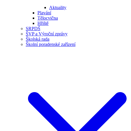
Aktuality
Plavání
Tělocvična
Hřiště
SRPDŠ
ŠVP a Výroční zprávy
Školská rada
Školní poradenské zařízení