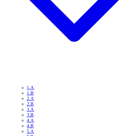
1.A
1.B
2.A
2.B
3.A
3.B
4.A
4.B
5.A