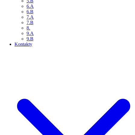
5.B
6.A
6.B
7.A
7.B
8.
9.A
9.B
Kontakty