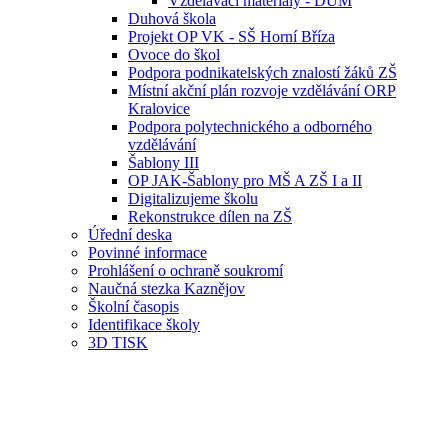
Vzdělávací materiály - DUM
Duhová škola
Projekt OP VK - SŠ Horní Bříza
Ovoce do škol
Podpora podnikatelských znalostí žáků ZŠ
Místní akční plán rozvoje vzdělávání ORP
Kralovice
Podpora polytechnického a odborného
vzdělávání
Šablony III
OP JAK-Šablony pro MŠ A ZŠ I a II
Digitalizujeme školu
Rekonstrukce dílen na ZŠ
Úřední deska
Povinné informace
Prohlášení o ochraně soukromí
Naučná stezka Kaznějov
Školní časopis
Identifikace školy
3D TISK