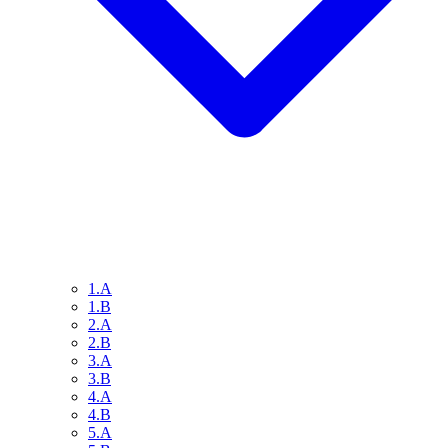
1.A
1.B
2.A
2.B
3.A
3.B
4.A
4.B
5.A