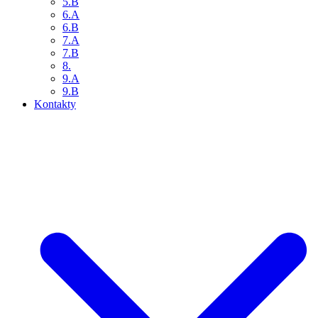
5.B
6.A
6.B
7.A
7.B
8.
9.A
9.B
Kontakty