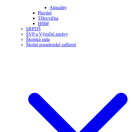
Aktuality
Plavání
Tělocvična
Hřiště
SRPDŠ
ŠVP a Výroční zprávy
Školská rada
Školní poradenské zařízení