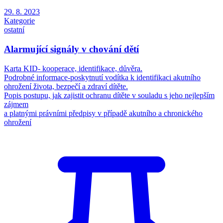
29. 8. 2023
Kategorie
ostatní
Alarmující signály v chování dětí
Karta KID- kooperace, identifikace, důvěra.
Podrobné informace-poskytnutí vodítka k identifikaci akutního
ohrožení života, bezpečí a zdraví dítěte.
Popis postupu, jak zajistit ochranu dítěte v souladu s jeho nejlepším
zájmem
a platnými právními předpisy v případě akutního a chronického
ohrožení