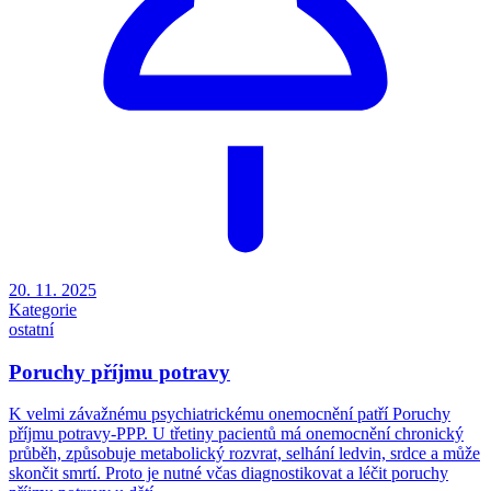
20. 11. 2025
Kategorie
ostatní
Poruchy příjmu potravy
K velmi závažnému psychiatrickému onemocnění patří Poruchy
příjmu potravy-PPP. U třetiny pacientů má onemocnění chronický
průběh, způsobuje metabolický rozvrat, selhání ledvin, srdce a může
skončit smrtí. Proto je nutné včas diagnostikovat a léčit poruchy