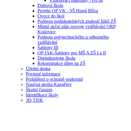
Vzdělávací materiály - DUM
Duhová škola
Projekt OP VK - SŠ Horní Bříza
Ovoce do škol
Podpora podnikatelských znalostí žáků ZŠ
Místní akční plán rozvoje vzdělávání ORP
Kralovice
Podpora polytechnického a odborného
vzdělávání
Šablony III
OP JAK-Šablony pro MŠ A ZŠ I a II
Digitalizujeme školu
Rekonstrukce dílen na ZŠ
Úřední deska
Povinné informace
Prohlášení o ochraně soukromí
Naučná stezka Kaznějov
Školní časopis
Identifikace školy
3D TISK