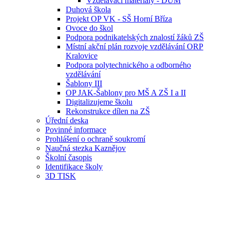
Vzdělávací materiály - DUM
Duhová škola
Projekt OP VK - SŠ Horní Bříza
Ovoce do škol
Podpora podnikatelských znalostí žáků ZŠ
Místní akční plán rozvoje vzdělávání ORP
Kralovice
Podpora polytechnického a odborného
vzdělávání
Šablony III
OP JAK-Šablony pro MŠ A ZŠ I a II
Digitalizujeme školu
Rekonstrukce dílen na ZŠ
Úřední deska
Povinné informace
Prohlášení o ochraně soukromí
Naučná stezka Kaznějov
Školní časopis
Identifikace školy
3D TISK