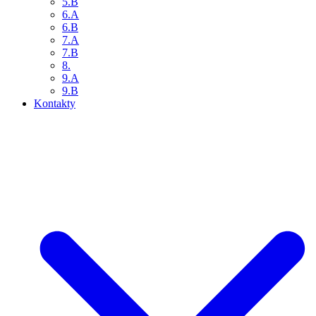
5.B
6.A
6.B
7.A
7.B
8.
9.A
9.B
Kontakty