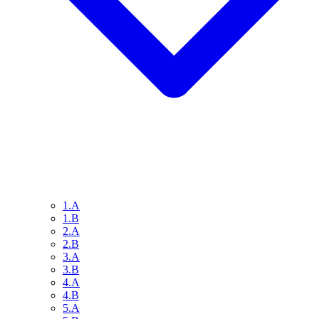
1.A
1.B
2.A
2.B
3.A
3.B
4.A
4.B
5.A