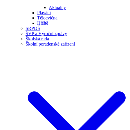
Aktuality
Plavání
Tělocvična
Hřiště
SRPDŠ
ŠVP a Výroční zprávy
Školská rada
Školní poradenské zařízení