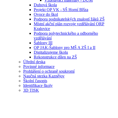
Vzdělávací materiály - DUM
Duhová škola
Projekt OP VK - SŠ Horní Bříza
Ovoce do škol
Podpora podnikatelských znalostí žáků ZŠ
Místní akční plán rozvoje vzdělávání ORP
Kralovice
Podpora polytechnického a odborného
vzdělávání
Šablony III
OP JAK-Šablony pro MŠ A ZŠ I a II
Digitalizujeme školu
Rekonstrukce dílen na ZŠ
Úřední deska
Povinné informace
Prohlášení o ochraně soukromí
Naučná stezka Kaznějov
Školní časopis
Identifikace školy
3D TISK