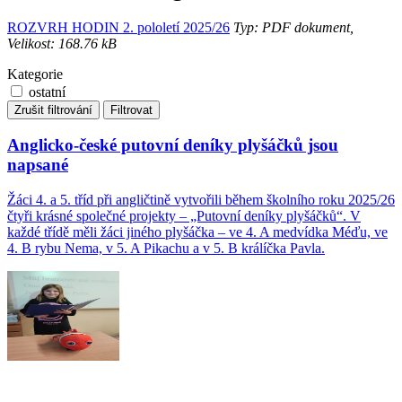
ROZVRH HODIN 2. pololetí 2025/26
Typ: PDF dokument,
Velikost: 168.76 kB
Kategorie
ostatní
Zrušit filtrování
Filtrovat
Anglicko-české putovní deníky plyšáčků jsou
napsané
Žáci 4. a 5. tříd při angličtině vytvořili během školního roku 2025/26
čtyři krásné společné projekty – „Putovní deníky plyšáčků“. V
každé třídě měli žáci jiného plyšáčka – ve 4. A medvídka Méďu, ve
4. B rybu Nema, v 5. A Pikachu a v 5. B králíčka Pavla.