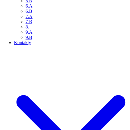
5.B
6.A
6.B
7.A
7.B
8.
9.A
9.B
Kontakty