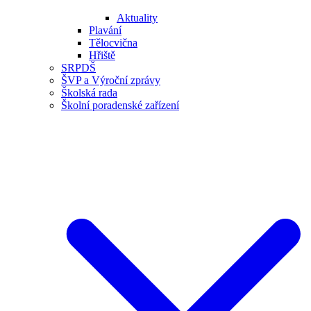
Aktuality
Plavání
Tělocvična
Hřiště
SRPDŠ
ŠVP a Výroční zprávy
Školská rada
Školní poradenské zařízení