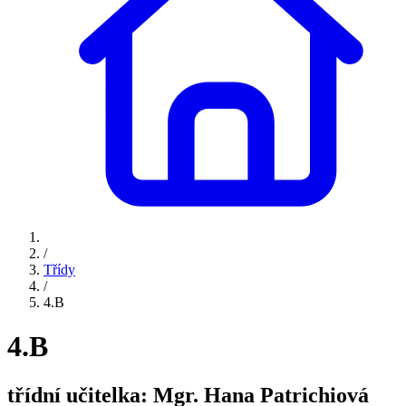
/
Třídy
/
4.B
4.B
třídní učitelka: Mgr. Hana Patrichiová