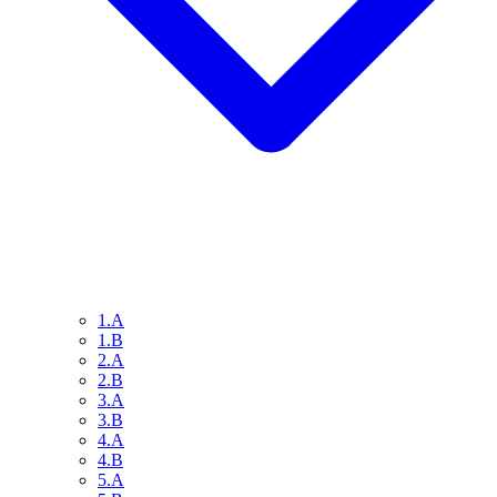
1.A
1.B
2.A
2.B
3.A
3.B
4.A
4.B
5.A