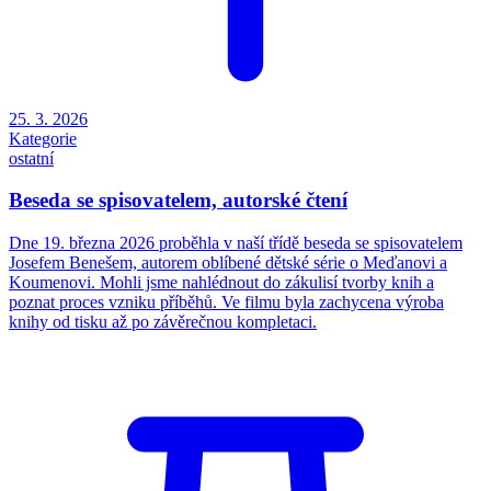
25. 3. 2026
Kategorie
ostatní
Beseda se spisovatelem, autorské čtení
Dne 19. března 2026 proběhla v naší třídě beseda se spisovatelem
Josefem Benešem, autorem oblíbené dětské série o Meďanovi a
Koumenovi. Mohli jsme nahlédnout do zákulisí tvorby knih a
poznat proces vzniku příběhů. Ve filmu byla zachycena výroba
knihy od tisku až po závěrečnou kompletaci.