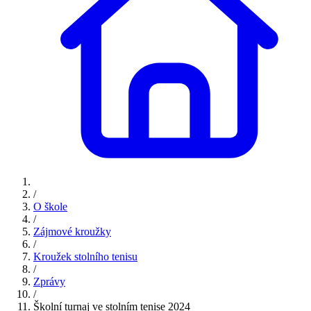
/
O škole
/
Zájmové kroužky
/
Kroužek stolního tenisu
/
Zprávy
/
Školní turnaj ve stolním tenise 2024