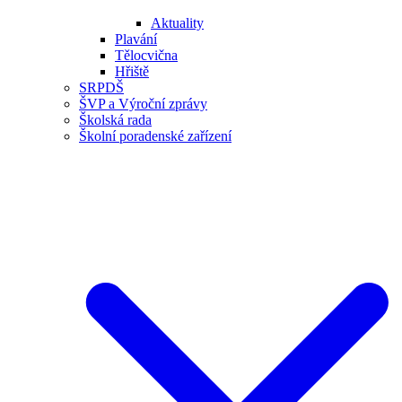
Aktuality
Plavání
Tělocvična
Hřiště
SRPDŠ
ŠVP a Výroční zprávy
Školská rada
Školní poradenské zařízení