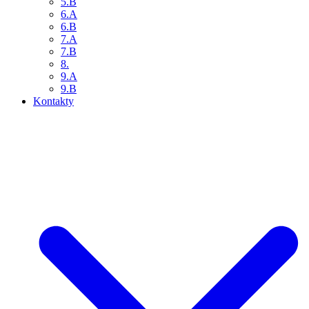
5.B
6.A
6.B
7.A
7.B
8.
9.A
9.B
Kontakty