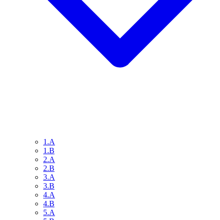
1.A
1.B
2.A
2.B
3.A
3.B
4.A
4.B
5.A