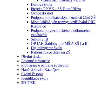
Vzdělávací materiály - DUM
Duhová škola
Projekt OP VK - SŠ Horní Bříza
Ovoce do škol
Podpora podnikatelských znalostí žáků ZŠ
Místní akční plán rozvoje vzdělávání ORP
Kralovice
Podpora polytechnického a odborného
vzdělávání
Šablony III
OP JAK-Šablony pro MŠ A ZŠ I a II
Digitalizujeme školu
Rekonstrukce dílen na ZŠ
Úřední deska
Povinné informace
Prohlášení o ochraně soukromí
Naučná stezka Kaznějov
Školní časopis
Identifikace školy
3D TISK