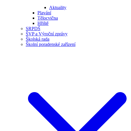
Aktuality
Plavání
Tělocvična
Hřiště
SRPDŠ
ŠVP a Výroční zprávy
Školská rada
Školní poradenské zařízení