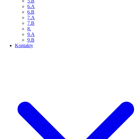
5.B
6.A
6.B
7.A
7.B
8.
9.A
9.B
Kontakty