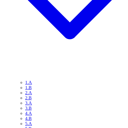
1.A
1.B
2.A
2.B
3.A
3.B
4.A
4.B
5.A