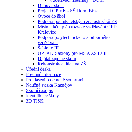
Vzdělávací materiály - DUM
Duhová škola
Projekt OP VK - SŠ Horní Bříza
Ovoce do škol
Podpora podnikatelských znalostí žáků ZŠ
Místní akční plán rozvoje vzdělávání ORP
Kralovice
Podpora polytechnického a odborného
vzdělávání
Šablony III
OP JAK-Šablony pro MŠ A ZŠ I a II
Digitalizujeme školu
Rekonstrukce dílen na ZŠ
Úřední deska
Povinné informace
Prohlášení o ochraně soukromí
Naučná stezka Kaznějov
Školní časopis
Identifikace školy
3D TISK