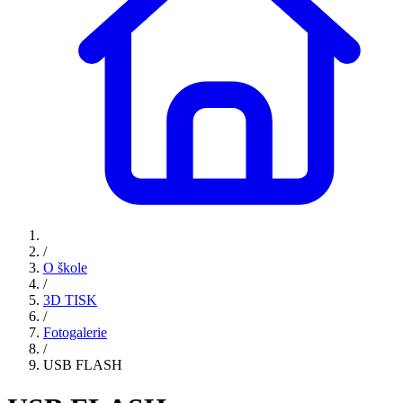
/
O škole
/
3D TISK
/
Fotogalerie
/
USB FLASH