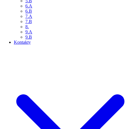
5.B
6.A
6.B
7.A
7.B
8.
9.A
9.B
Kontakty