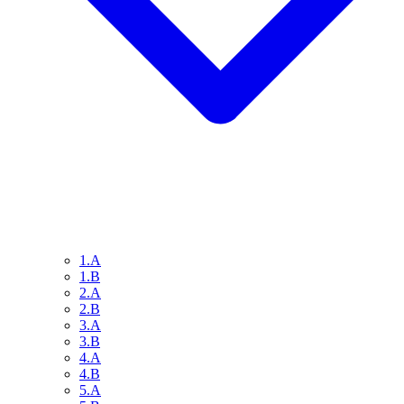
1.A
1.B
2.A
2.B
3.A
3.B
4.A
4.B
5.A