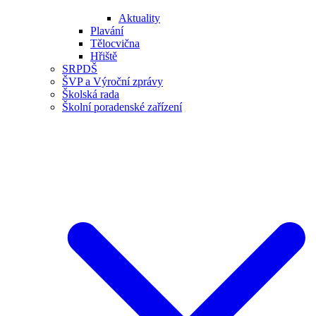
Aktuality
Plavání
Tělocvična
Hřiště
SRPDŠ
ŠVP a Výroční zprávy
Školská rada
Školní poradenské zařízení