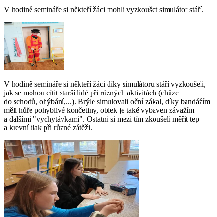
V hodině semináře si někteří žáci mohli vyzkoušet simulátor stáří.
V hodině semináře si někteří žáci díky simulátoru stáří vyzkoušeli,
jak se mohou cítit starší lidé při různých aktivitách (chůze
do schodů, ohýbání,...). Brýle simulovali oční zákal, díky bandážím
měli hůře pohyblivé končetiny, oblek je také vybaven závažím
a dalšími "vychytávkami". Ostatní si mezi tím zkoušeli měřit tep
a krevní tlak při různé zátěži.