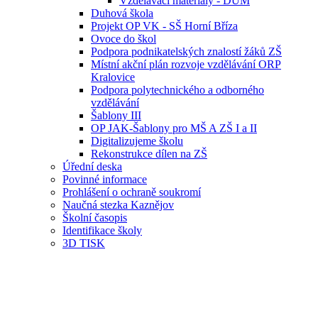
Vzdělávací materiály - DUM
Duhová škola
Projekt OP VK - SŠ Horní Bříza
Ovoce do škol
Podpora podnikatelských znalostí žáků ZŠ
Místní akční plán rozvoje vzdělávání ORP
Kralovice
Podpora polytechnického a odborného
vzdělávání
Šablony III
OP JAK-Šablony pro MŠ A ZŠ I a II
Digitalizujeme školu
Rekonstrukce dílen na ZŠ
Úřední deska
Povinné informace
Prohlášení o ochraně soukromí
Naučná stezka Kaznějov
Školní časopis
Identifikace školy
3D TISK