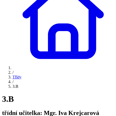
/
Třídy
/
3.B
3.B
třídní učitelka: Mgr. Iva Krejcarová