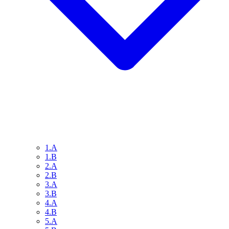
1.A
1.B
2.A
2.B
3.A
3.B
4.A
4.B
5.A