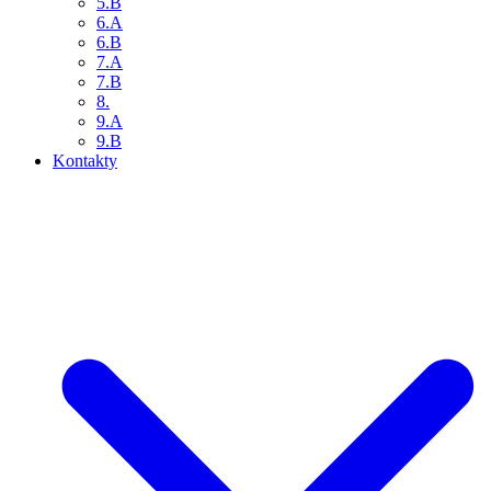
5.B
6.A
6.B
7.A
7.B
8.
9.A
9.B
Kontakty