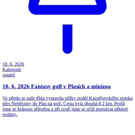
18. 6. 2026
Kategorie
ostatní
10. 6. 2026 Fantasy golf v Plasích a minizoo
Ve středu se naše třída vypravila pěšky podél Kaznějovského potoka
přes Nebřeziny do Plas na golf. Cesta byla dlouhá 8,2 km. Prošli
jsme se krásnou přírodou a při cestě jsme se učili poznávat některé
rostliny.