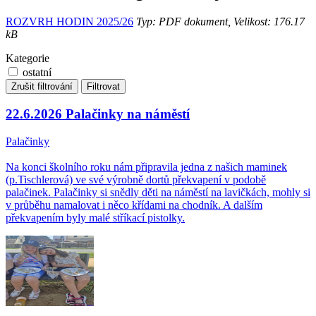
ROZVRH HODIN 2025/26
Typ: PDF dokument, Velikost: 176.17
kB
Kategorie
ostatní
Zrušit filtrování
Filtrovat
22.6.2026 Palačinky na náměstí
Palačinky
Na konci školního roku nám připravila jedna z našich maminek
(p.Tischlerová) ve své výrobně dortů překvapení v podobě
palačinek. Palačinky si snědly děti na náměstí na lavičkách, mohly si
v průběhu namalovat i něco křídami na chodník. A dalším
překvapením byly malé stříkací pistolky.