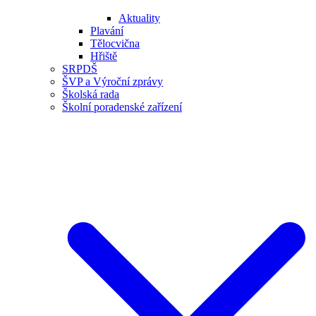
Aktuality
Plavání
Tělocvična
Hřiště
SRPDŠ
ŠVP a Výroční zprávy
Školská rada
Školní poradenské zařízení