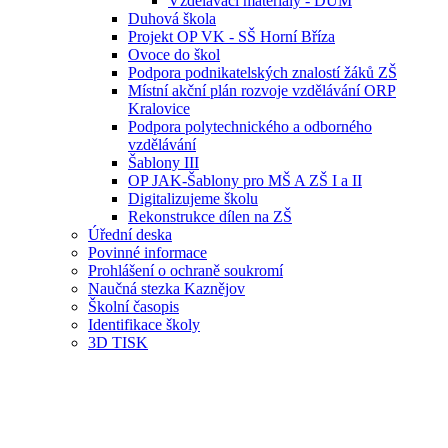
Vzdělávací materiály - DUM
Duhová škola
Projekt OP VK - SŠ Horní Bříza
Ovoce do škol
Podpora podnikatelských znalostí žáků ZŠ
Místní akční plán rozvoje vzdělávání ORP
Kralovice
Podpora polytechnického a odborného
vzdělávání
Šablony III
OP JAK-Šablony pro MŠ A ZŠ I a II
Digitalizujeme školu
Rekonstrukce dílen na ZŠ
Úřední deska
Povinné informace
Prohlášení o ochraně soukromí
Naučná stezka Kaznějov
Školní časopis
Identifikace školy
3D TISK