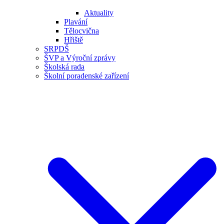
Aktuality
Plavání
Tělocvična
Hřiště
SRPDŠ
ŠVP a Výroční zprávy
Školská rada
Školní poradenské zařízení