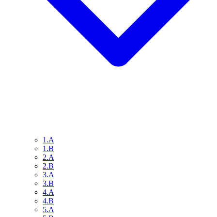
1.A
1.B
2.A
2.B
3.A
3.B
4.A
4.B
5.A