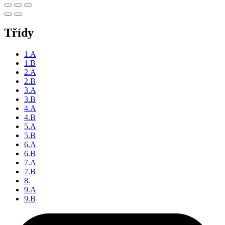
Třídy
1.A
1.B
2.A
2.B
3.A
3.B
4.A
4.B
5.A
5.B
6.A
6.B
7.A
7.B
8.
9.A
9.B