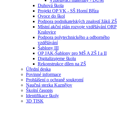
Vzdělávací materiály - DUM
Duhová škola
Projekt OP VK - SŠ Horní Bříza
Ovoce do škol
Podpora podnikatelských znalostí žáků ZŠ
Místní akční plán rozvoje vzdělávání ORP
Kralovice
Podpora polytechnického a odborného
vzdělávání
Šablony III
OP JAK-Šablony pro MŠ A ZŠ I a II
Digitalizujeme školu
Rekonstrukce dílen na ZŠ
Úřední deska
Povinné informace
Prohlášení o ochraně soukromí
Naučná stezka Kaznějov
Školní časopis
Identifikace školy
3D TISK