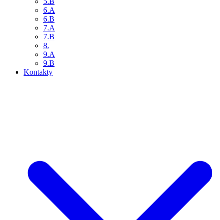
5.B
6.A
6.B
7.A
7.B
8.
9.A
9.B
Kontakty