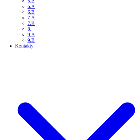
5.B
6.A
6.B
7.A
7.B
8.
9.A
9.B
Kontakty