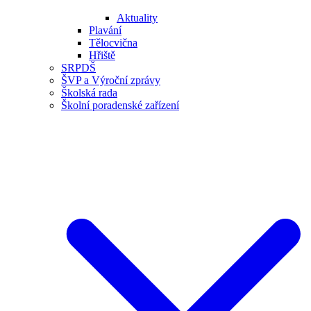
Aktuality
Plavání
Tělocvična
Hřiště
SRPDŠ
ŠVP a Výroční zprávy
Školská rada
Školní poradenské zařízení