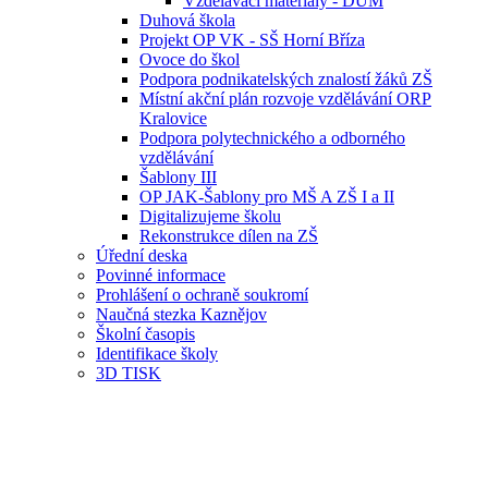
Vzdělávací materiály - DUM
Duhová škola
Projekt OP VK - SŠ Horní Bříza
Ovoce do škol
Podpora podnikatelských znalostí žáků ZŠ
Místní akční plán rozvoje vzdělávání ORP
Kralovice
Podpora polytechnického a odborného
vzdělávání
Šablony III
OP JAK-Šablony pro MŠ A ZŠ I a II
Digitalizujeme školu
Rekonstrukce dílen na ZŠ
Úřední deska
Povinné informace
Prohlášení o ochraně soukromí
Naučná stezka Kaznějov
Školní časopis
Identifikace školy
3D TISK