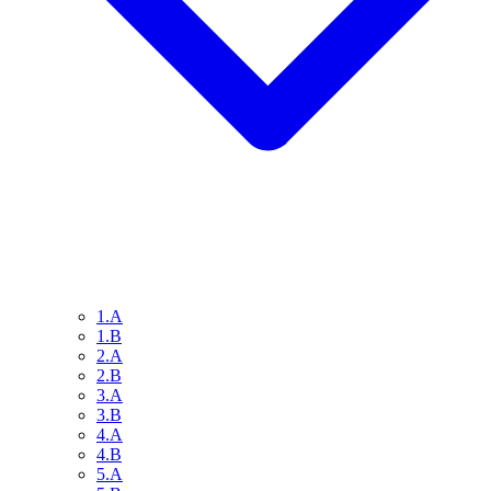
1.A
1.B
2.A
2.B
3.A
3.B
4.A
4.B
5.A